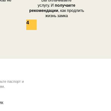
тобы не
Вы оплачиваете
услугу. И
получаете
рекомендации
, как продлить
жизнь замка
4
ьте паспорт и
ам.
ИК