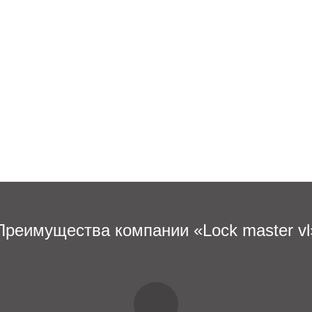
Преимущества компании «Lock master vl
было никаких проблем, доверьте его установку мастеру с б
е после получения вашей заявки, мастер отправится по адре