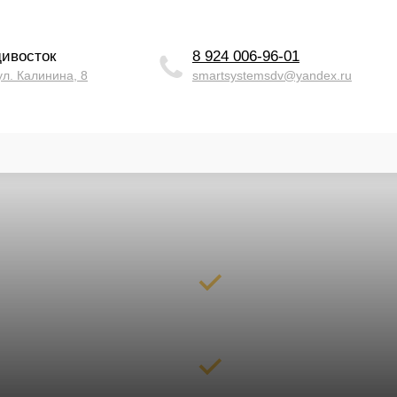
дивосток
8 924 006-96-01
ул. Калинина, 8
smartsystemsdv@yandex.ru
установка электронных
 в течение
100% без повреждения
мента обращения
двери