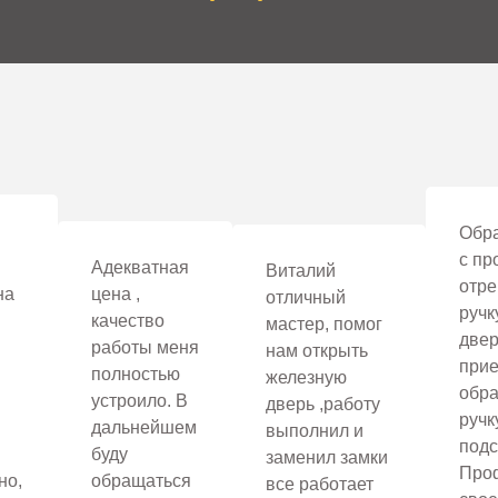
ставите онлайн-заявку для вызова мастера на дом, или поз
амков разных типов
и этот процесс затрагивает все больше сфер и отраслей. Не ис
идов. Они могут различаться:
нитные, электромеханические, электрические;
невидимые;
Обра
и картами или таблетками, дистанционные с брелока или ПД
с пр
Адекватная
Виталий
ованные (сразу несколько способов открывания), с аудио и 
отре
на
цена ,
отличный
ручк
качество
собенно если речь идет об установке врезной модели с проводк
мастер, помог
двер
работы меня
 самостоятельно такое технологически сложное устройство, как
нам открыть
прие
полностью
железную
обра
устроило. В
дверь ,работу
ручк
ектронных замков.
дальнейшем
выполнил и
подс
буду
заменил замки
Про
но,
обращаться
все работает
mart Lock