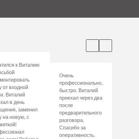
воните на наш номер.
ключением стали и замки. На сегодняшний день
тился к Виталию
У, со смартфона (Smart Lock), биометрические
осьбой
Очень
видео связью.
монтировать
профессионально,
у от входной
ой кабеля питания до розетки. Поэтому мы
быстро. Виталий
и. Виталий
 электронный запорный механизм, доверить этот
приехал через два
хал в день
после
щения, заменил
предварительного
у на новую, с
разговора.
веткой!
Спасибо за
фессионал
оперативность.