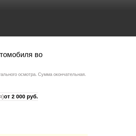
ех районах
Мгновенная замена
замка
втомобиля во
уального осмотра. Сумма окончательная.
я)
от 2 000 руб.