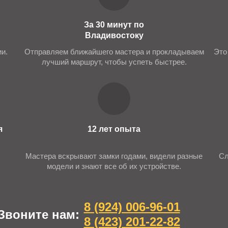
аботаем со всеми типами замочных механизмов:
За 30 минут по
Владивостоку
и.
Отправляем ближайшего мастера и прокладываем
Это
лучший маршрут, чтобы успеть быстрее.
чика двери и устройств для аудио- и видеосвязи, а так же
я
12 лет опыта
панию «Lock master vl» из-за следующих плюсов:
Мастера вскрывают замки годами, видели разные
Сл
модели и знают все об их устройстве.
одные районы;
становку фурнитуры;
чение электроники;
8 (924) 006-96-01
ти и комплектующие;
Звоните нам:
8 (423) 201-22-82
 и пенсионерам и не только.