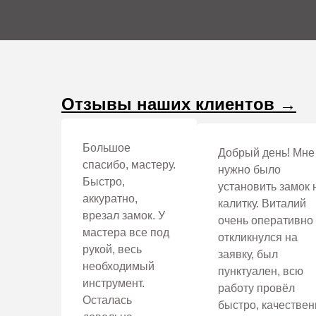
Эти и другие преимущества вы оцените, когда о
Установка электронных з
В современно мире все вокруг электрифицируется, 
электронные замки можно разделить на несколько в
Отзывы наших клиентов →
—
по типу запирающего устройства: электромаг
— по способу установки: накладные, врезные, 
Большое
Добрый день! Мне
— по методу открывания: кодовые, с магнитным
спасибо, мастеру.
нужно было
(отпечаток пальца, или сканер лица), комбинир
Быстро,
установить замок 
аккуратно,
калитку. Виталий
Установка электронных замков не легкая задача, о
врезал замок. У
очень оперативно
настоятельно рекомендуем не пытаться установить
мастера все под
откликнулся на
процесс профессионалам нашей компании.
рукой, весь
заявку, был
необходимый
Рассмотрим подробнее самые популярные виды эл
пунктуален, всю
инструмент.
работу провёл
Осталась
быстро, качествен
Установка умных замков S