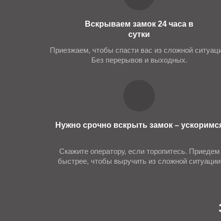
выполнит установку электронного замка. Мы р
Вскрываем замок 24 часа в
электромагнитные;
сутки
электромеханические;
Приезжаем, чтобы спасти вас из сложной ситуаци
биометрические;ё
Без перерывов и выходных.
замки-невидимки;
замки Smart Lock.
Дополнительно оказываем услуги монтажа довод
Почему именно мы?
Нужно срочно вскрыть замок – ускоримс
Ежедневно жители нашего города выбирают ком
Скажите оператору, если торопитесь. Приедем
быстрее, чтобы выручить из сложной ситуации
выезжаем в любую точку города и пригор
даем гарантию на срок от 12 месяцев на у
качественный монтаж и грамотное подклю
имеем с собой самые необходимые запчас
проводим акции, делаем скидки ветеранам